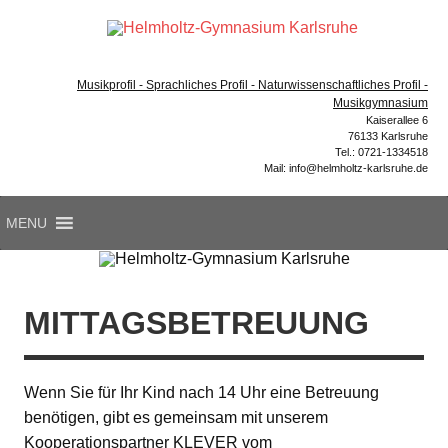
Zum
Inhalt
Hel
springen
Gymnasium – naturwissenschaftlicher Zug, sprachlicher
Gym
Zug, Musikzug
Musikprofil - Sprachliches Profil - Naturwissenschaftliches Profil -
Ka
Musikgymnasium
Kaiserallee 6
76133 Karlsruhe
Tel.: 0721-1334518
Mail: info@helmholtz-karlsruhe.de
MENU
MITTAGSBETREUUNG
Wenn Sie für Ihr Kind nach 14 Uhr eine Betreuung
benötigen, gibt es gemeinsam mit unserem
Kooperationspartner KLEVER vom