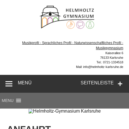
Zum
Inhalt
Helmh
springen
Gymn
Karl
Gymnasium – naturwissenschaftlicher Zug, sprachlicher
Zug, Musikzug
Musikprofil - Sprachliches Profil - Naturwissenschaftliches Profil -
Musikgymnasium
Kaiserallee 6
76133 Karlsruhe
Tel.: 0721-1334518
Mail: info@helmholtz-karlsruhe.de
MENÜ
SEITENLEISTE
MENU