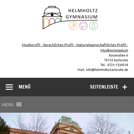
Zum
Inhalt
Helmho
springen
Gymna
Karls
Gymnasium – naturwissenschaftlicher Zug, sprachlicher Zug,
Musikzug
Musikprofil - Sprachliches Profil - Naturwissenschaftliches Profil -
Musikgymnasium
Kaiserallee 6
76133 Karlsruhe
Tel.: 0721-1334518
Mail: info@helmholtz-karlsruhe.de
MENÜ
SEITENLEISTE
MENU