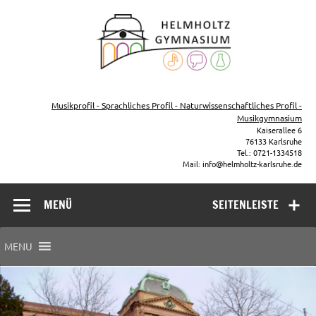
Zum
Inhalt
Helmho
springen
Gymna
Karls
Gymnasium – naturwissenschaftlicher Zug, sprachlicher Zug,
Musikzug
Musikprofil - Sprachliches Profil - Naturwissenschaftliches Profil -
Musikgymnasium
Kaiserallee 6
76133 Karlsruhe
Tel.: 0721-1334518
Mail: info@helmholtz-karlsruhe.de
MENÜ
SEITENLEISTE
MENU