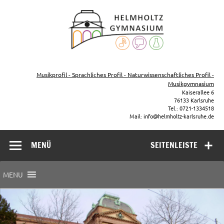
Zum
Inhalt
Helmho
springen
Gymna
Karls
Gymnasium – naturwissenschaftlicher Zug, sprachlicher Zug,
Musikzug
Musikprofil - Sprachliches Profil - Naturwissenschaftliches Profil -
Musikgymnasium
Kaiserallee 6
76133 Karlsruhe
Tel.: 0721-1334518
Mail: info@helmholtz-karlsruhe.de
MENÜ
SEITENLEISTE
MENU