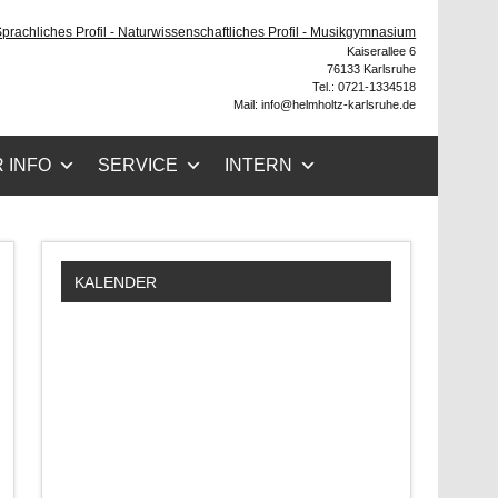
ruhe
 Sprachliches Profil - Naturwissenschaftliches Profil - Musikgymnasium
Kaiserallee 6
76133 Karlsruhe
Tel.: 0721-1334518
Mail: info@helmholtz-karlsruhe.de
 INFO
SERVICE
INTERN
KALENDER