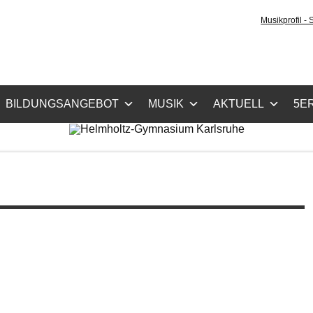
holtz-Gymnasium Karls
Musikprofil -
cher Zug, Musikzug
BILDUNGSANGEBOT
MUSIK
AKTUELL
5ER