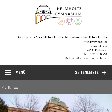
Zum
Inhalt
Helmho
springen
Gymna
Karls
Gymnasium – naturwissenschaftlicher Zug, sprachlicher Zug,
Musikzug
Musikprofil - Sprachliches Profil - Naturwissenschaftliches Profil -
Musikgymnasium
Kaiserallee 6
76133 Karlsruhe
Tel.: 0721-1334518
Mail: info@helmholtz-karlsruhe.de
MENÜ
SEITENLEISTE
MENU