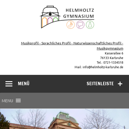
Zum
Inhalt
Helmho
springen
Gymna
Karls
Gymnasium – naturwissenschaftlicher Zug, sprachlicher Zug,
Musikzug
Musikprofil - Sprachliches Profil - Naturwissenschaftliches Profil -
Musikgymnasium
Kaiserallee 6
76133 Karlsruhe
Tel.: 0721-1334518
Mail: info@helmholtz-karlsruhe.de
MENÜ
SEITENLEISTE
MENU