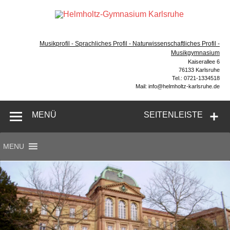
Zum
Inhalt
Hel
springen
Gymnasium – naturwissenschaftlicher Zug, sprachlicher
Gym
Zug, Musikzug
Musikprofil - Sprachliches Profil - Naturwissenschaftliches Profil -
Ka
Musikgymnasium
Kaiserallee 6
76133 Karlsruhe
Tel.: 0721-1334518
Mail: info@helmholtz-karlsruhe.de
MENÜ
SEITENLEISTE
MENU