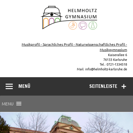
Zum
Inhalt
Helmho
springen
Gymna
Karls
Gymnasium – naturwissenschaftlicher Zug, sprachlicher Zug,
Musikzug
Musikprofil - Sprachliches Profil - Naturwissenschaftliches Profil -
Musikgymnasium
Kaiserallee 6
76133 Karlsruhe
Tel.: 0721-1334518
Mail: info@helmholtz-karlsruhe.de
MENÜ
SEITENLEISTE
MENU