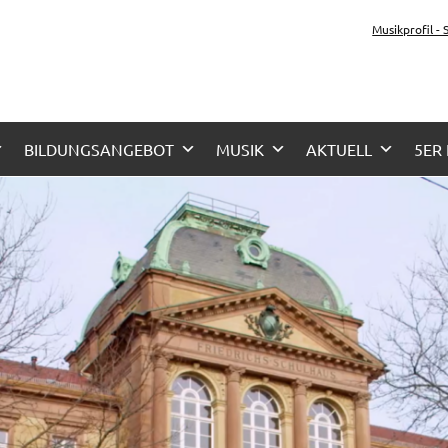
tz-Gymnasium Karlsru
Musikprofil -
her Zug, Musikzug
BILDUNGSANGEBOT
MUSIK
AKTUELL
5ER