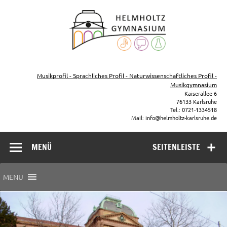
Zum
Inhalt
Helmho
springen
Gymna
Karls
Gymnasium – naturwissenschaftlicher Zug, sprachlicher Zug,
Musikzug
Musikprofil - Sprachliches Profil - Naturwissenschaftliches Profil -
Musikgymnasium
Kaiserallee 6
76133 Karlsruhe
Tel.: 0721-1334518
Mail: info@helmholtz-karlsruhe.de
MENÜ
SEITENLEISTE
MENU