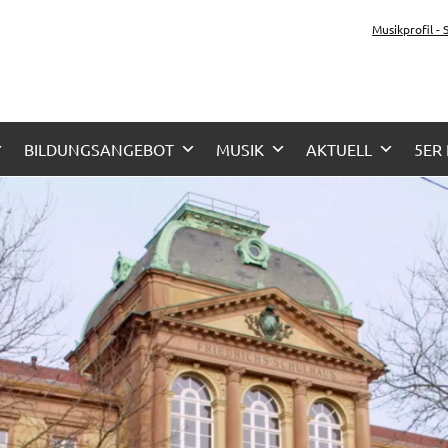
tz-Gymnasium Karlsru
Musikprofil -
her Zug, Musikzug
BILDUNGSANGEBOT
MUSIK
AKTUELL
5ER