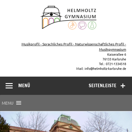
Zum
Inhalt
Helmho
springen
Gymna
Karls
Gymnasium – naturwissenschaftlicher Zug, sprachlicher Zug,
Musikzug
Musikprofil - Sprachliches Profil - Naturwissenschaftliches Profil -
Musikgymnasium
Kaiserallee 6
76133 Karlsruhe
Tel.: 0721-1334518
Mail: info@helmholtz-karlsruhe.de
MENÜ
SEITENLEISTE
MENU