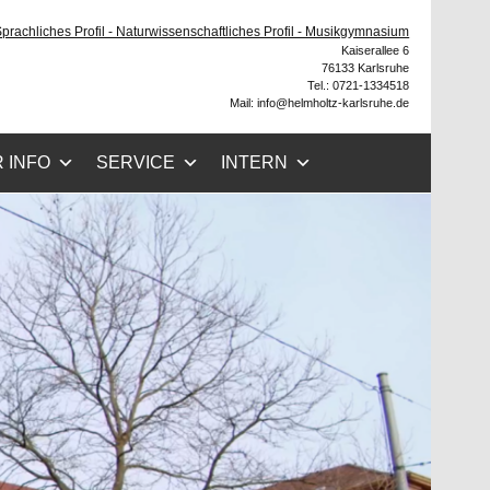
he
 Sprachliches Profil - Naturwissenschaftliches Profil - Musikgymnasium
Kaiserallee 6
76133 Karlsruhe
Tel.: 0721-1334518
Mail: info@helmholtz-karlsruhe.de
 INFO
SERVICE
INTERN