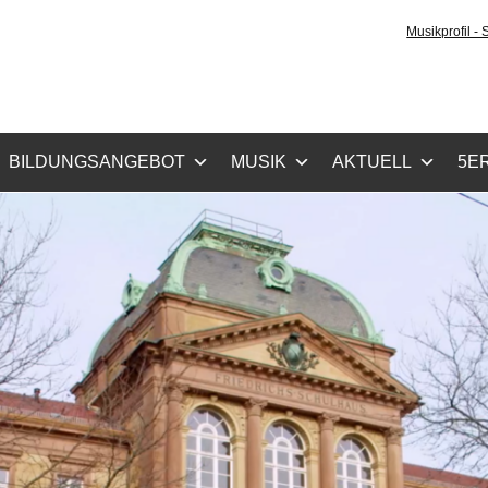
tz-Gymnasium Karlsru
Musikprofil -
cher Zug, Musikzug
BILDUNGSANGEBOT
MUSIK
AKTUELL
5ER