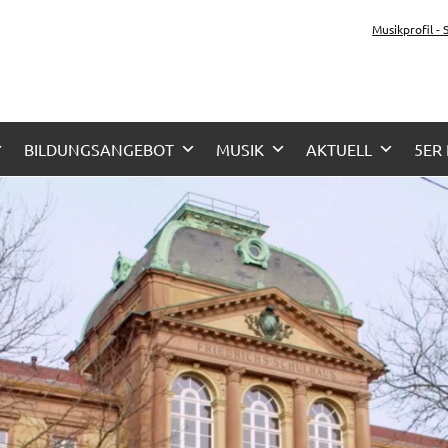
tz-Gymnasium Karlsru
Musikprofil -
her Zug, Musikzug
BILDUNGSANGEBOT
MUSIK
AKTUELL
5ER