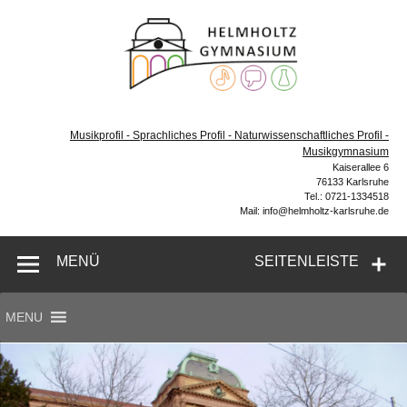
Zum
Inhalt
Helmh
springen
Gymn
Karl
Gymnasium – naturwissenschaftlicher Zug, sprachlicher
Zug, Musikzug
Musikprofil - Sprachliches Profil - Naturwissenschaftliches Profil -
Musikgymnasium
Kaiserallee 6
76133 Karlsruhe
Tel.: 0721-1334518
Mail: info@helmholtz-karlsruhe.de
MENÜ
SEITENLEISTE
MENU