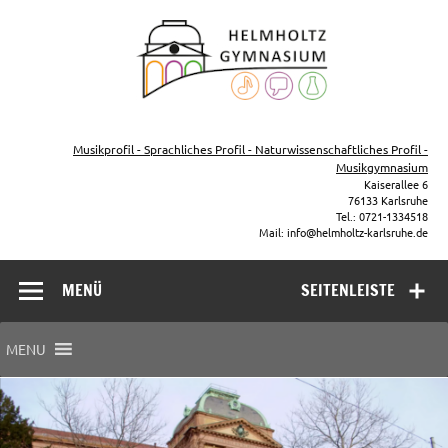
Zum
Inhalt
Helmho
springen
Gymna
Karls
Gymnasium – naturwissenschaftlicher Zug, sprachlicher Zug,
Musikzug
Musikprofil - Sprachliches Profil - Naturwissenschaftliches Profil -
Musikgymnasium
Kaiserallee 6
76133 Karlsruhe
Tel.: 0721-1334518
Mail: info@helmholtz-karlsruhe.de
MENÜ
SEITENLEISTE
MENU