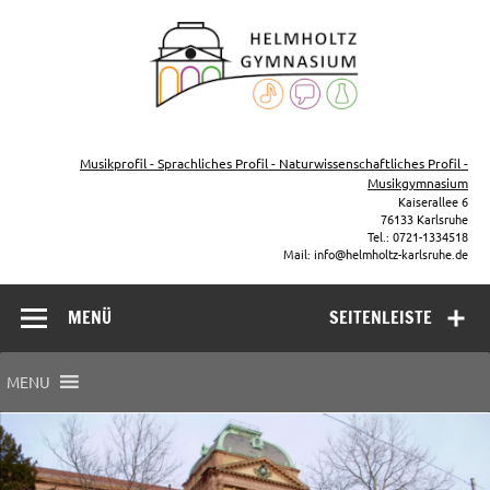
Zum
Inhalt
Helmho
springen
Gymna
Karls
Gymnasium – naturwissenschaftlicher Zug, sprachlicher Zug,
Musikzug
Musikprofil - Sprachliches Profil - Naturwissenschaftliches Profil -
Musikgymnasium
Kaiserallee 6
76133 Karlsruhe
Tel.: 0721-1334518
Mail: info@helmholtz-karlsruhe.de
MENÜ
SEITENLEISTE
MENU