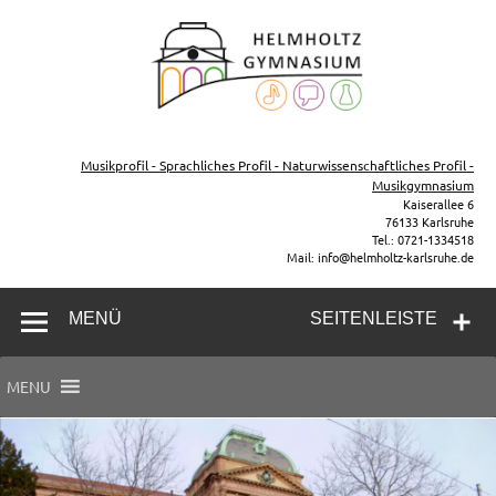
Zum
Inhalt
Helmh
springen
Gymn
Karl
Gymnasium – naturwissenschaftlicher Zug, sprachlicher Zug,
Musikzug
Musikprofil - Sprachliches Profil - Naturwissenschaftliches Profil -
Musikgymnasium
Kaiserallee 6
76133 Karlsruhe
Tel.: 0721-1334518
Mail: info@helmholtz-karlsruhe.de
MENÜ
SEITENLEISTE
MENU