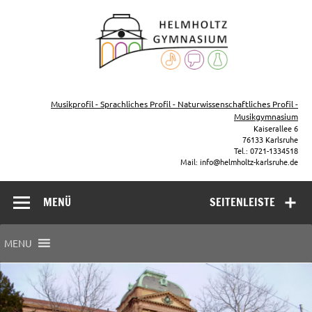
Zum
Inhalt
Helmho
springen
Gymna
Karls
Gymnasium – naturwissenschaftlicher Zug, sprachlicher Zug,
Musikzug
Musikprofil - Sprachliches Profil - Naturwissenschaftliches Profil -
Musikgymnasium
Kaiserallee 6
76133 Karlsruhe
Tel.: 0721-1334518
Mail: info@helmholtz-karlsruhe.de
MENÜ
SEITENLEISTE
MENU