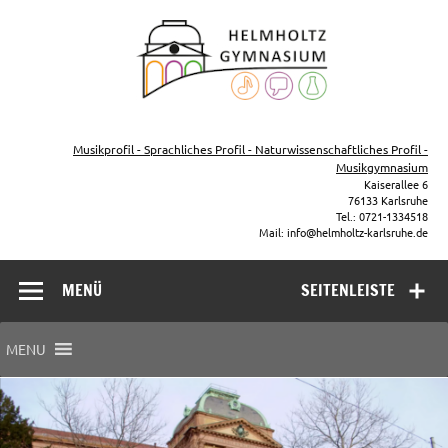
Zum
Inhalt
Helmho
springen
Gymna
Karls
Gymnasium – naturwissenschaftlicher Zug, sprachlicher Zug,
Musikzug
Musikprofil - Sprachliches Profil - Naturwissenschaftliches Profil -
Musikgymnasium
Kaiserallee 6
76133 Karlsruhe
Tel.: 0721-1334518
Mail: info@helmholtz-karlsruhe.de
MENÜ
SEITENLEISTE
MENU