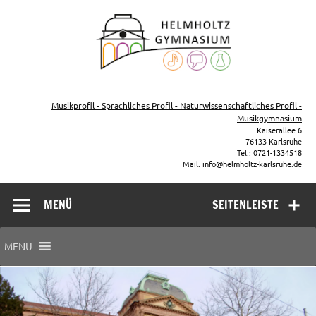
Zum
Inhalt
Helmho
springen
Gymna
Karls
Gymnasium – naturwissenschaftlicher Zug, sprachlicher Zug,
Musikzug
Musikprofil - Sprachliches Profil - Naturwissenschaftliches Profil -
Musikgymnasium
Kaiserallee 6
76133 Karlsruhe
Tel.: 0721-1334518
Mail: info@helmholtz-karlsruhe.de
MENÜ
SEITENLEISTE
MENU