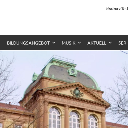
tz-Gymnasium Karlsru
Musikprofil -
her Zug, Musikzug
BILDUNGSANGEBOT
MUSIK
AKTUELL
5ER