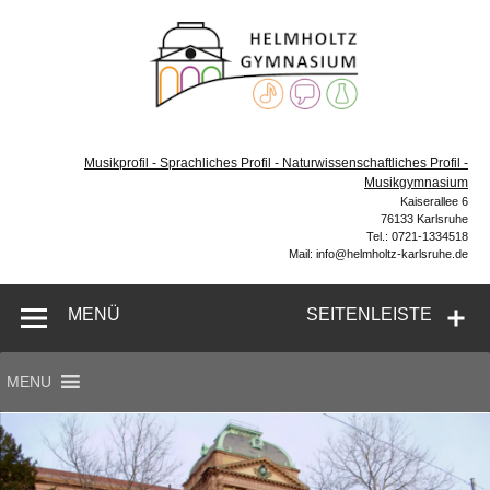
Zum
Inhalt
Helmh
springen
Gymn
Karl
Gymnasium – naturwissenschaftlicher Zug, sprachlicher
Zug, Musikzug
Musikprofil - Sprachliches Profil - Naturwissenschaftliches Profil -
Musikgymnasium
Kaiserallee 6
76133 Karlsruhe
Tel.: 0721-1334518
Mail: info@helmholtz-karlsruhe.de
MENÜ
SEITENLEISTE
MENU