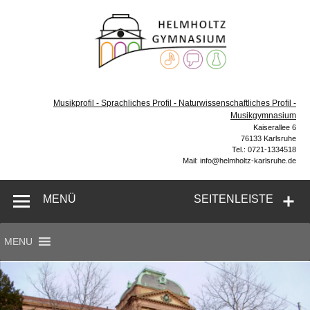
Zum
Inhalt
Helmh
springen
Gymn
Karl
Gymnasium – naturwissenschaftlicher Zug, sprachlicher
Zug, Musikzug
Musikprofil - Sprachliches Profil - Naturwissenschaftliches Profil -
Musikgymnasium
Kaiserallee 6
76133 Karlsruhe
Tel.: 0721-1334518
Mail: info@helmholtz-karlsruhe.de
MENÜ
SEITENLEISTE
MENU