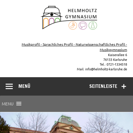
Zum
Inhalt
Helmho
springen
Gymna
Karls
Gymnasium – naturwissenschaftlicher Zug, sprachlicher Zug,
Musikzug
Musikprofil - Sprachliches Profil - Naturwissenschaftliches Profil -
Musikgymnasium
Kaiserallee 6
76133 Karlsruhe
Tel.: 0721-1334518
Mail: info@helmholtz-karlsruhe.de
MENÜ
SEITENLEISTE
MENU