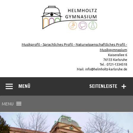
Zum
Inhalt
Helmho
springen
Gymna
Karls
Gymnasium – naturwissenschaftlicher Zug, sprachlicher Zug,
Musikzug
Musikprofil - Sprachliches Profil - Naturwissenschaftliches Profil -
Musikgymnasium
Kaiserallee 6
76133 Karlsruhe
Tel.: 0721-1334518
Mail: info@helmholtz-karlsruhe.de
MENÜ
SEITENLEISTE
MENU