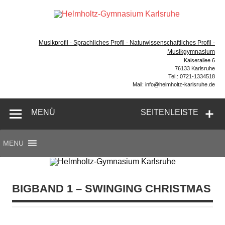
Zum
Inhalt
Hel
springen
Gymnasium – naturwissenschaftlicher Zug, sprachlicher
Gym
Zug, Musikzug
Musikprofil - Sprachliches Profil - Naturwissenschaftliches Profil -
Ka
Musikgymnasium
Kaiserallee 6
76133 Karlsruhe
Tel.: 0721-1334518
Mail: info@helmholtz-karlsruhe.de
MENÜ
SEITENLEISTE
MENU
BIGBAND 1 – SWINGING CHRISTMAS