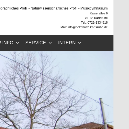
 Sprachliches Profil - Naturwissenschaftliches Profil - Musikgymnasium
Kaiserallee 6
76133 Karlsruhe
Tel.: 0721-1334518
Mail: info@helmholtz-karlsruhe.de
 INFO
SERVICE
INTERN