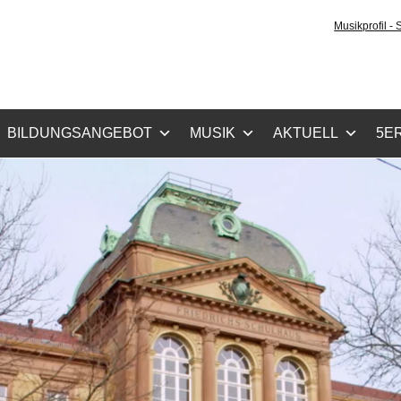
z-Gymnasium Karlsruhe
Musikprofil -
cher Zug, Musikzug
BILDUNGSANGEBOT
MUSIK
AKTUELL
5ER