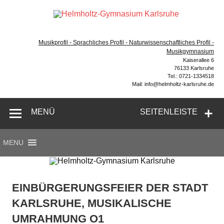
Zum
Inhalt
Hel
springen
Gymnasium – naturwissenschaftlicher Zug, sprachlicher
Gym
Zug, Musikzug
Musikprofil - Sprachliches Profil - Naturwissenschaftliches Profil -
Ka
Musikgymnasium
Kaiserallee 6
76133 Karlsruhe
Tel.: 0721-1334518
Mail: info@helmholtz-karlsruhe.de
MENÜ
SEITENLEISTE
MENU
EINBÜRGERUNGSFEIER DER STADT
KARLSRUHE, MUSIKALISCHE
UMRAHMUNG O1