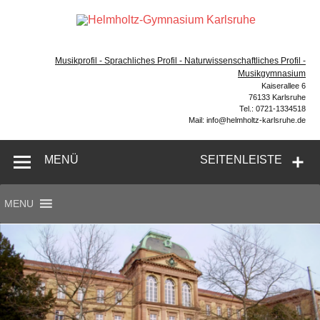
Zum
Inhalt
Hel
springen
Gymnasium – naturwissenschaftlicher Zug, sprachlicher
Gym
Zug, Musikzug
Musikprofil - Sprachliches Profil - Naturwissenschaftliches Profil -
Ka
Musikgymnasium
Kaiserallee 6
76133 Karlsruhe
Tel.: 0721-1334518
Mail: info@helmholtz-karlsruhe.de
MENÜ
SEITENLEISTE
MENU