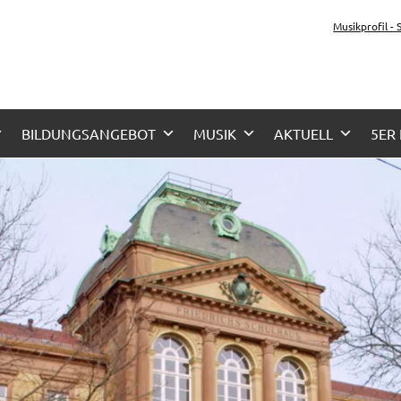
tz-Gymnasium Karlsru
Musikprofil -
her Zug, Musikzug
BILDUNGSANGEBOT
MUSIK
AKTUELL
5ER