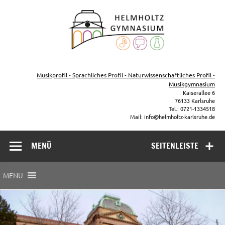
Zum
Inhalt
Helmho
springen
Gymna
Karls
Gymnasium – naturwissenschaftlicher Zug, sprachlicher Zug,
Musikzug
Musikprofil - Sprachliches Profil - Naturwissenschaftliches Profil -
Musikgymnasium
Kaiserallee 6
76133 Karlsruhe
Tel.: 0721-1334518
Mail: info@helmholtz-karlsruhe.de
MENÜ
SEITENLEISTE
MENU