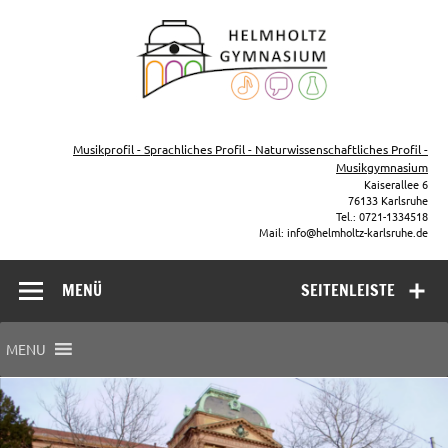
Zum
Inhalt
Helmho
springen
Gymna
Karls
Gymnasium – naturwissenschaftlicher Zug, sprachlicher Zug,
Musikzug
Musikprofil - Sprachliches Profil - Naturwissenschaftliches Profil -
Musikgymnasium
Kaiserallee 6
76133 Karlsruhe
Tel.: 0721-1334518
Mail: info@helmholtz-karlsruhe.de
MENÜ
SEITENLEISTE
MENU