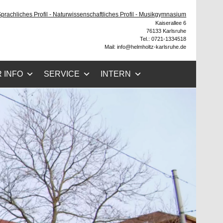
he
 Sprachliches Profil - Naturwissenschaftliches Profil - Musikgymnasium
Kaiserallee 6
76133 Karlsruhe
Tel.: 0721-1334518
Mail: info@helmholtz-karlsruhe.de
 INFO
SERVICE
INTERN