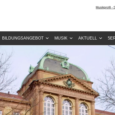
tz-Gymnasium Karlsru
Musikprofil -
cher Zug, Musikzug
BILDUNGSANGEBOT
MUSIK
AKTUELL
5ER