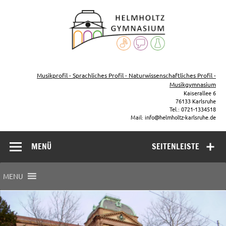
Zum
Inhalt
Helmho
springen
Gymna
Karls
Gymnasium – naturwissenschaftlicher Zug, sprachlicher Zug,
Musikzug
Musikprofil - Sprachliches Profil - Naturwissenschaftliches Profil -
Musikgymnasium
Kaiserallee 6
76133 Karlsruhe
Tel.: 0721-1334518
Mail: info@helmholtz-karlsruhe.de
MENÜ
SEITENLEISTE
MENU