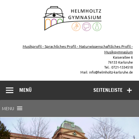
Zum
Inhalt
Helmho
springen
Gymna
Karls
Gymnasium – naturwissenschaftlicher Zug, sprachlicher Zug,
Musikzug
Musikprofil - Sprachliches Profil - Naturwissenschaftliches Profil -
Musikgymnasium
Kaiserallee 6
76133 Karlsruhe
Tel.: 0721-1334518
Mail: info@helmholtz-karlsruhe.de
MENÜ
SEITENLEISTE
MENU