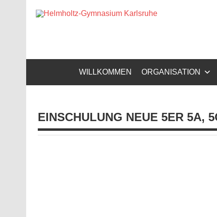
Zum
Inhalt
Helm
springen
Gymnasium – naturwissenschaftlicher Zug, sprachli
WILLKOMMEN
ORGANISATION
EINSCHULUNG NEUE 5ER 5A, 5