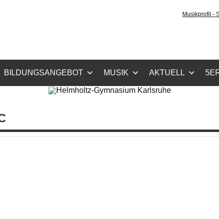
holtz-Gymnasium Karls
Musikprofil -
cher Zug, Musikzug
BILDUNGSANGEBOT
MUSIK
AKTUELL
5ER
C