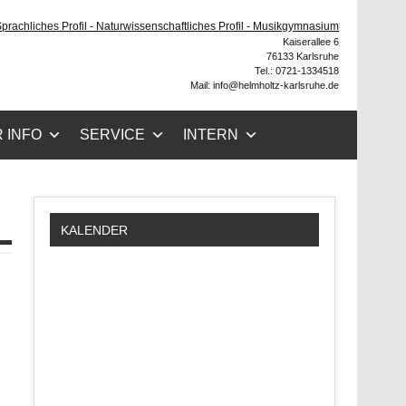
ruhe
 Sprachliches Profil - Naturwissenschaftliches Profil - Musikgymnasium
Kaiserallee 6
76133 Karlsruhe
Tel.: 0721-1334518
Mail: info@helmholtz-karlsruhe.de
 INFO
SERVICE
INTERN
KALENDER