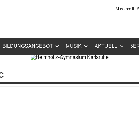
holtz-Gymnasium Karls
Musikprofil -
cher Zug, Musikzug
BILDUNGSANGEBOT
MUSIK
AKTUELL
5ER
C