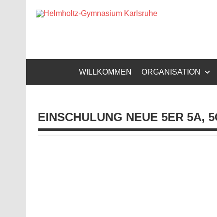
Zum
Inhalt
Helm
springen
Gymnasium – naturwissenschaftlicher Zug, sprachli
WILLKOMMEN
ORGANISATION
EINSCHULUNG NEUE 5ER 5A, 5