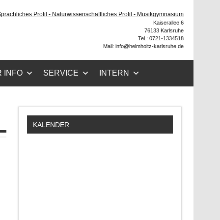
ruhe
 Sprachliches Profil - Naturwissenschaftliches Profil - Musikgymnasium
Kaiserallee 6
76133 Karlsruhe
Tel.: 0721-1334518
Mail: info@helmholtz-karlsruhe.de
 INFO
SERVICE
INTERN
KALENDER