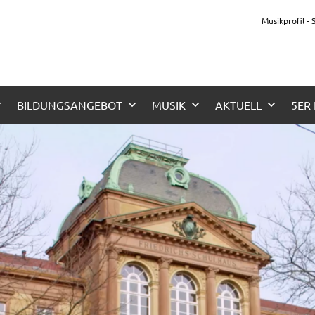
tz-Gymnasium Karlsru
Musikprofil -
her Zug, Musikzug
BILDUNGSANGEBOT
MUSIK
AKTUELL
5ER