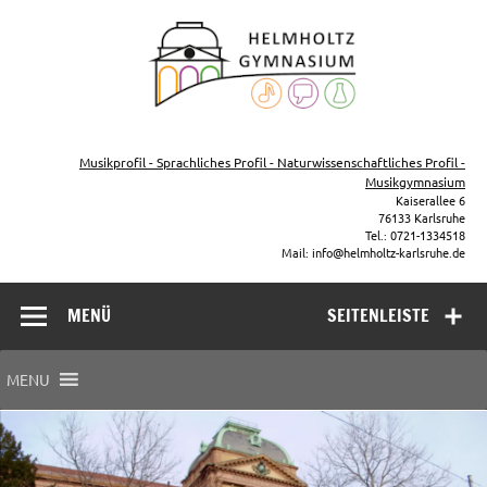
Zum
Inhalt
Helmho
springen
Gymna
Karls
Gymnasium – naturwissenschaftlicher Zug, sprachlicher Zug,
Musikzug
Musikprofil - Sprachliches Profil - Naturwissenschaftliches Profil -
Musikgymnasium
Kaiserallee 6
76133 Karlsruhe
Tel.: 0721-1334518
Mail: info@helmholtz-karlsruhe.de
MENÜ
SEITENLEISTE
MENU