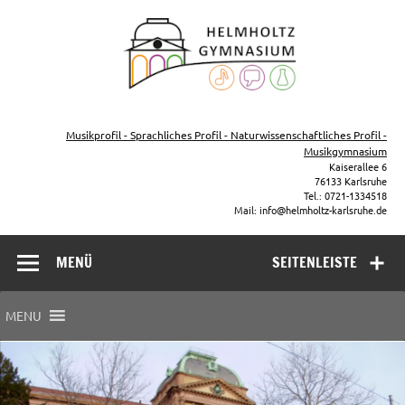
Zum
Inhalt
Helmho
springen
Gymna
Karls
Gymnasium – naturwissenschaftlicher Zug, sprachlicher Zug,
Musikzug
Musikprofil - Sprachliches Profil - Naturwissenschaftliches Profil -
Musikgymnasium
Kaiserallee 6
76133 Karlsruhe
Tel.: 0721-1334518
Mail: info@helmholtz-karlsruhe.de
MENÜ
SEITENLEISTE
MENU