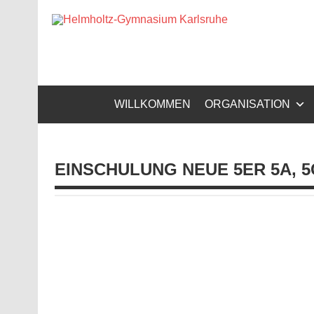
Zum
Inhalt
Helm
springen
Gymnasium – naturwissenschaftlicher Zug, sprachli
WILLKOMMEN
ORGANISATION
EINSCHULUNG NEUE 5ER 5A, 5