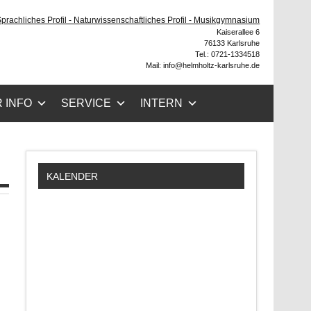
ruhe
 Sprachliches Profil - Naturwissenschaftliches Profil - Musikgymnasium
Kaiserallee 6
76133 Karlsruhe
Tel.: 0721-1334518
Mail: info@helmholtz-karlsruhe.de
 INFO
SERVICE
INTERN
KALENDER