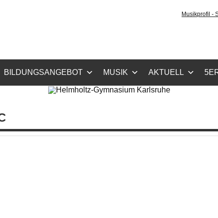
holtz-Gymnasium Karls
Musikprofil -
cher Zug, Musikzug
BILDUNGSANGEBOT
MUSIK
AKTUELL
5ER
C