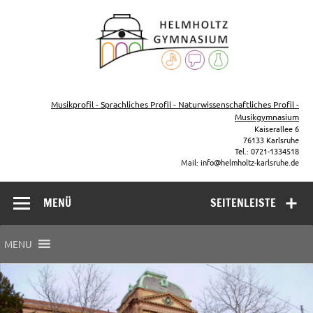
Zum
Inhalt
Helmho
springen
Gymna
Karls
Gymnasium – naturwissenschaftlicher Zug, sprachlicher Zug,
Musikzug
Musikprofil - Sprachliches Profil - Naturwissenschaftliches Profil -
Musikgymnasium
Kaiserallee 6
76133 Karlsruhe
Tel.: 0721-1334518
Mail: info@helmholtz-karlsruhe.de
MENÜ
SEITENLEISTE
MENU