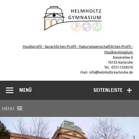
Zum
Inhalt
Helmho
springen
Gymna
Karls
Gymnasium – naturwissenschaftlicher Zug, sprachlicher Zug,
Musikzug
Musikprofil - Sprachliches Profil - Naturwissenschaftliches Profil -
Musikgymnasium
Kaiserallee 6
76133 Karlsruhe
Tel.: 0721-1334518
Mail: info@helmholtz-karlsruhe.de
MENÜ
SEITENLEISTE
MENU