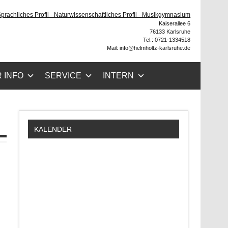
ruhe
 Sprachliches Profil - Naturwissenschaftliches Profil - Musikgymnasium
Kaiserallee 6
76133 Karlsruhe
Tel.: 0721-1334518
Mail: info@helmholtz-karlsruhe.de
 INFO
SERVICE
INTERN
KALENDER