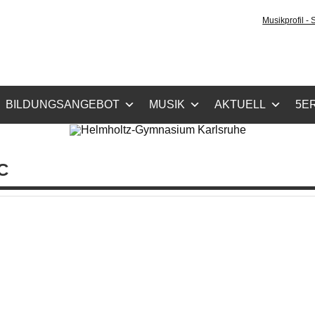
holtz-Gymnasium Karls
Musikprofil -
cher Zug, Musikzug
BILDUNGSANGEBOT
MUSIK
AKTUELL
5ER
C