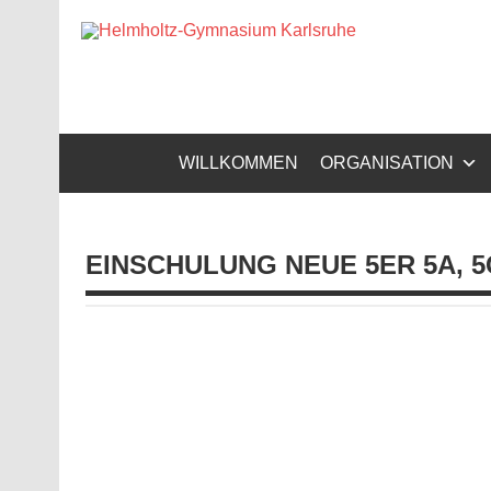
Zum
Inhalt
Helm
springen
Gymnasium – naturwissenschaftlicher Zug, sprachli
WILLKOMMEN
ORGANISATION
EINSCHULUNG NEUE 5ER 5A, 5