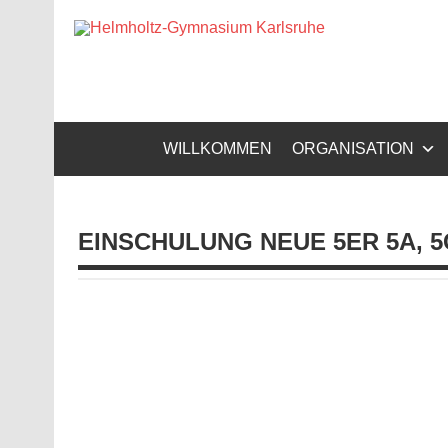
Zum
Inhalt
Helm
springen
Gymnasium – naturwissenschaftlicher Zug, sprachli
WILLKOMMEN
ORGANISATION
EINSCHULUNG NEUE 5ER 5A, 5