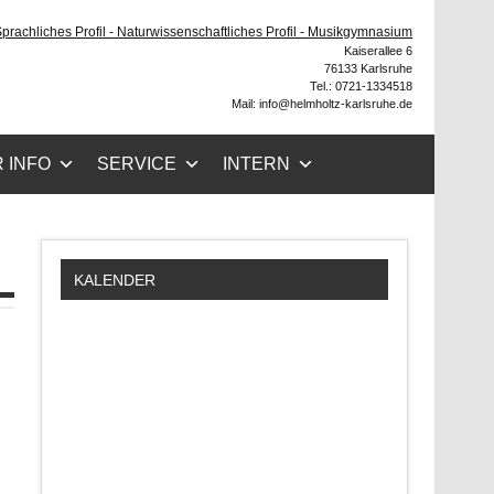
ruhe
 Sprachliches Profil - Naturwissenschaftliches Profil - Musikgymnasium
Kaiserallee 6
76133 Karlsruhe
Tel.: 0721-1334518
Mail: info@helmholtz-karlsruhe.de
 INFO
SERVICE
INTERN
KALENDER