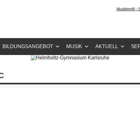
holtz-Gymnasium Karls
Musikprofil -
cher Zug, Musikzug
BILDUNGSANGEBOT
MUSIK
AKTUELL
5ER
C