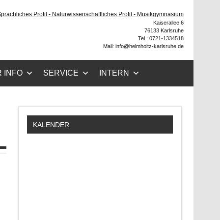
ruhe
 Sprachliches Profil - Naturwissenschaftliches Profil - Musikgymnasium
Kaiserallee 6
76133 Karlsruhe
Tel.: 0721-1334518
Mail: info@helmholtz-karlsruhe.de
 INFO
SERVICE
INTERN
KALENDER