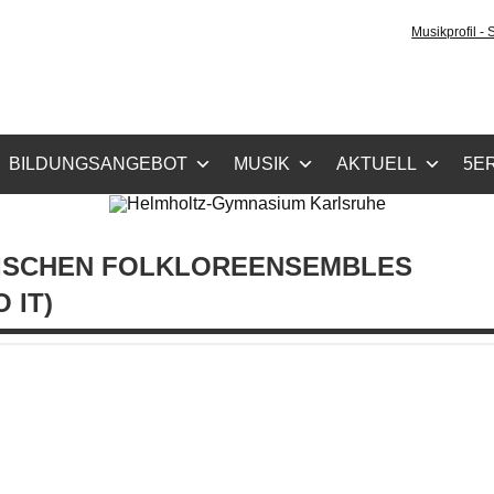
holtz-Gymnasium Karls
Musikprofil -
cher Zug, Musikzug
BILDUNGSANGEBOT
MUSIK
AKTUELL
5ER
NISCHEN FOLKLOREENSEMBLES
 IT)