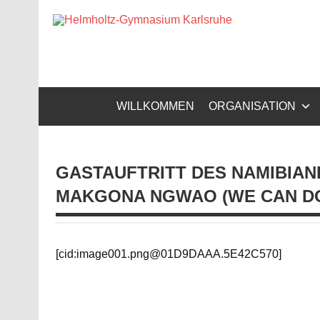
Zum
Inhalt
Helm
springen
Gymnasium – naturwissenschaftlicher Zug, sprachli
WILLKOMMEN
ORGANISATION
GASTAUFTRITT DES NAMIBIA
MAKGONA NGWAO (WE CAN DO
[cid:image001.png@01D9DAAA.5E42C570]