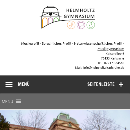
Zum
Inhalt
Helmho
springen
Gymna
Karls
Gymnasium – naturwissenschaftlicher Zug, sprachlicher Zug,
Musikzug
Musikprofil - Sprachliches Profil - Naturwissenschaftliches Profil -
Musikgymnasium
Kaiserallee 6
76133 Karlsruhe
Tel.: 0721-1334518
Mail: info@helmholtz-karlsruhe.de
MENÜ
SEITENLEISTE
MENU